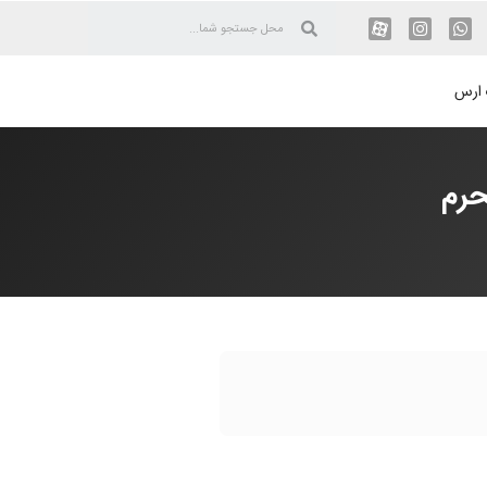
 ارس
حرم