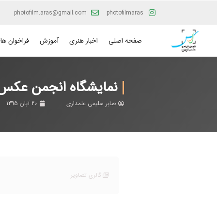
photofilm.aras@gmail.com
photofilmaras
صفحه اصلی
اخبار هنری
آموزش
فراخوان ها
نمایشگاه انجمن عکس 
صابر سلیمی علمداری
20 آبان 1395
گالری تصاویر