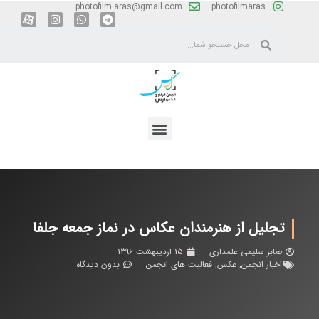
photofilm.aras@gmail.com
photofilmaras
تجلیل از هنرمندان عکاس در نماز جمعه جلفا
صابر سلیمی علمداری
15 اردیبهشت 1396
اخبار انجمن
,
عکس
,
فعالیت های انجمن
بدون دیدگاه