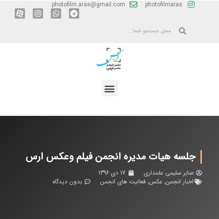
photofilm.aras@gmail.com
photofilmaras
جلسه هیات مدیره انجمن فیلم وعکس ارس
صابر سلیمی علمداری
17 دی 1396
اخبار انجمن
,
عکس
,
فعالیت های انجمن
بدون دیدگاه