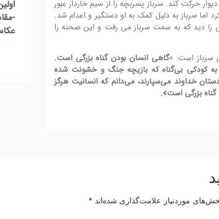
ار حرکت کند. سرباز پسربچه را از سیم خاردار عبور
اولین دوره مسابقه عکس ژئوپارک ارس
اولی
د اما سرباز به دلیل کمک به او دستگیر و اعدام شد.
-شایسته تقدیر بخش طبیعت و حیات
-مقا
 را دید که به سمت سرباز می رفت و این صحنه را
وحش-عکاس : امین بهجت
عکاس
سی با
ز
ن سرباز است: «
گاهی انسان بودن گناه بزرگی است.
 به کودکی بی‌گناه که بازیچه جنگ و خشونت شده
دستان خداوند می‌سپارند، می‌دانم که انسانیت هرگز
 گناه بزرگی است».
د
خش‌های موردنیاز علامت‌گذاری شده‌اند
*