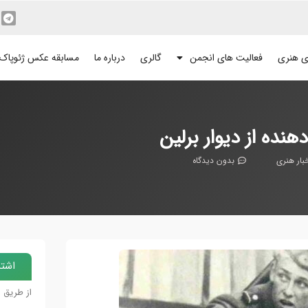
ی هنری
فعالیت های انجمن
گالری
درباره ما
مسابقه عکس ژئوپاک
ده از دیوار برلین
بار هنری
بدون دیدگاه
اشتر
از طریق 