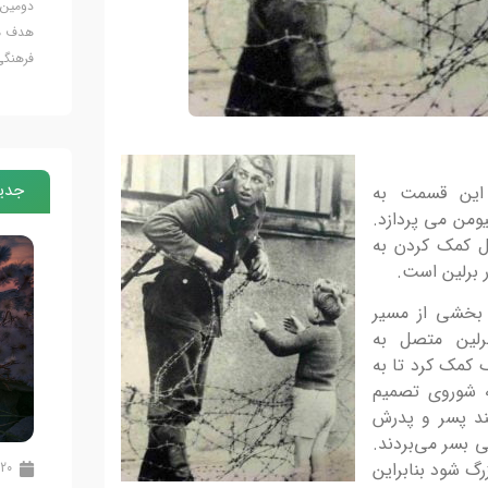
رس با
فراخوان برگزاری اولین تور آشناسازی هنرمندان عکاسی با
دومین 
ه
ظرفیت‌های ژئوپارک جهانی یونسکو ارس و عکاسی از
هدف مع
ژئوسایت‌ها ژئوپارک جهانی یونسکو...
فرهنگی
جدید
 این قسمت به
من می پردازد.
ل کمک کردن به
ر برلین است.
ی که هنوز بخشی از مسیر
برلین متصل به
 کمک کرد تا به
 شوروی تصمیم
کند پسر و پدرش
ی بسر می‌بردند.
رگ شود بنابراین
20 تیر 1405
20 تیر 1405