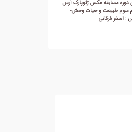
ن دوره مسابقه عکس ژئوپارک ارس
اولین دوره مسابقه ع
م سوم طبیعت و حیات وحش-
-مقام سوم بخش ژئو
 : اصغر فرقانی
امین بهجت