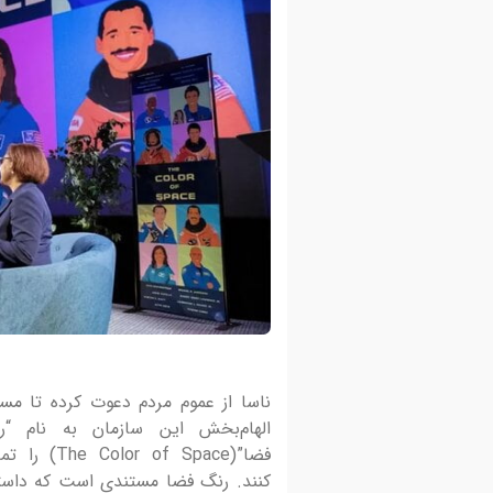
ناسا از عموم مردم دعوت کرده تا مست
5 اسفند 1401
الهام‌بخش این سازمان به نام “ر
کارگاه آموزش عکاسی و آشنایی با
فضا”(The Color of Space)
عکاسی مستند اجتماعی
کنند. رنگ فضا مستندی است که داست