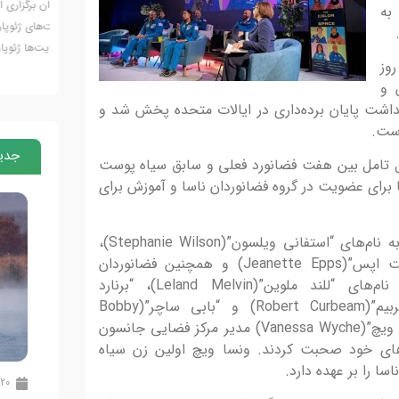
رس با
فراخوان برگزاری اولین تور آشناسازی هنرمندان عکاسی با
دومین 
به
ه
ظرفیت‌های ژئوپارک جهانی یونسکو ارس و عکاسی از
هدف مع
ژئوسایت‌ها ژئوپارک جهانی یونسکو...
فرهنگی
 روز
به، ۱۹ ژوئن و
داشت پایان برده‌داری در ایالات متحده پخش شد و
است.
جدید
ابل تامل بین هفت فضانورد فعلی و سابق سیاه پوست
 برای عضویت در گروه فضانوردان ناسا و آموزش برای
در این مستند فضانوردان فعلی ناسا به نام‌های “استفانی ویلسون”(Stephanie Wilson)،
“ویکتور گلاور”(Victor Glover)، “جانت اپس”(Jeanette Epps) و همچنین فضانوردان
بازنشسته این سازمان فضایی به نام‌های “للند ملوین”(Leland Melvin)، “برنارد
هریس”(Bernard Harris)، “رابرت کربیم”(Robert Curbeam) و “بابی ساچر”(Bobby
Satcher) در مراسمی که توسط “ونسا ویچ”(Vanessa Wyche) مدیر مرکز فضایی جانسون
زه‌های خود صحبت کردند. ونسا ویچ اولین زن سیاه
ا را بر عهده دارد.
20 تیر 1405
20 تیر 1405