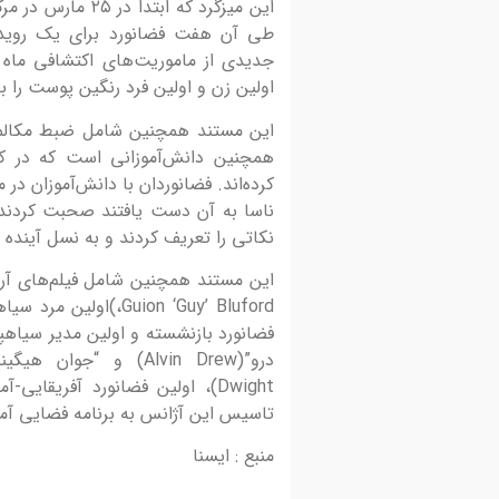
این میزگرد که ابت
فراخوان برگزاری اولین اینفوتور
طی آن هفت فضانورد برای یک رویداد
هنرمندان عکاسی
جدیدی از ماموریت‌های اکتشافی ماه 
فراخوان برگزاری اولین تور آشناسازی هنرمندان عکا
اولین زن و اولین فرد رنگین پوست را ب
ظرفیت‌های ژئوپارک جهانی یونسکو ارس و عکاسی ا
این مستند همچنین شامل ضبط مکالما
ژئوسایت‌ها ژئوپارک جهانی یونسکو...
همچنین دانش‌آموزانی است که در کال
کرده‌اند. فضانوردان با دانش‌آموزان د
ناسا به آن دست یافتند صحبت کردند 
نکاتی را تعریف کردند و به نسل آینده
این مستند همچنین شامل فیلم‌های آرش
فضانورد بازنشسته و اولین مدیر سیاهپو
Dwight)، اولین فضانورد آفریقای
تاسیس این آژانس به برنامه فضایی آمر
منبع : ایسنا