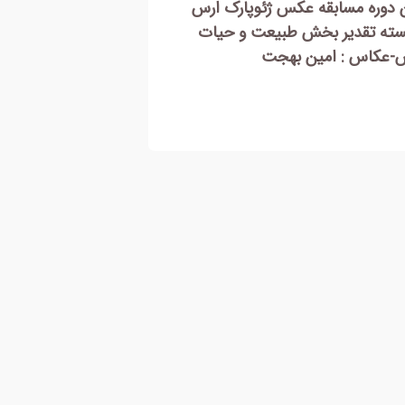
ن دوره مسابقه عکس ژئوپارک ارس
اولین دوره مسابقه ع
م سوم طبیعت و حیات وحش-
-مقام سوم بخش ژئو
 : اصغر فرقانی
امین بهجت