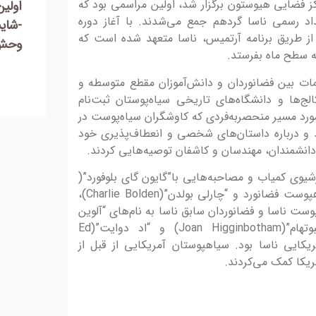
دا در ۲۵ مارس در مرکز فضایی هیوستون برگزار شد، اولین مراسمی بود که
اولین دوره مسابقه عکس ژئوپارک ارس
اولی
 رسمی ناسا گردهم جمع می‌شدند. با آغاز دوره
-شایسته تقدیر بخش طبیعت و حیات
-مقا
از طریق برنامه آرتمیس، ناسا متعهد شده است که
وحش-عکاس : امین بهجت
عکاس
سی با
ه سطح ماه بفرستد.
ز
ت بین فضانوردان و دانش‌آموزان مقطع متوسطه و
ج‌ها و دانشگاه‌های تاریخی سیاه‌پوستان ثبت‌نام
ر مورد مسیر منحصربه‌فردی که کاوشگران سیاه‌پوست در
و درباره داستان‌های شخصی و انعطاف‌پذیری خود
 دانشمندان، مهندسان و کاشفان توصیه‌هایی کردند.
یوی کمیاب و مصاحبه‌هایی با”گایون گای بلوفورد”(
Guion ‘Guy’ Bluford،)اولین مرد سیاهپوست فضانورد و “چارلی بولدن”(Charlie Bolden)،
ست ناسا و فضانوردان سابق ناسا به نام‌های “آلوین
درو”(Alvin Drew) و “جوان هیگینبوتهام”(Joan Higginbotham) و “اد دوایت”(Ed
ی-آمریکایی ناسا بود. سیاهپوستان آمریکایی از قبل از
یکا کمک می‌کردند.