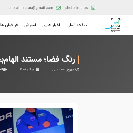
photofilm.aras@gmail.com
photofilmaras
صفحه اصلی
اخبار هنری
آموزش
فراخوان ها
رنگ فضا؛ مستند الهام‌
بهروز اسماعیلی
8 تیر 1401
اخ