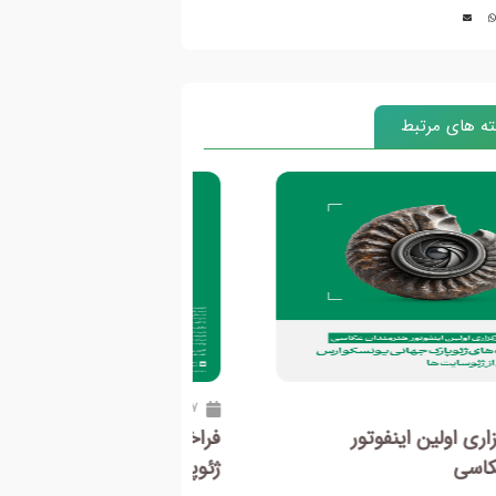
ه های مرتبط
14
1 آبان 1404
وان دومین دوره مسابقه عکس
فراخوان اولین دوره 
ارک جهانی یونسکو ارس منتشر شد
ژئوپارک جهانی یونسک