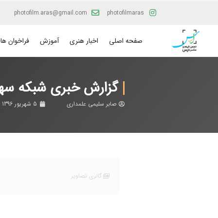
photofilm.aras@gmail.com
photofilmaras
صفحه اصلی
اخبار هنری
آموزش
فراخوان ها
گزارش خبری شبکه سهند
صابر سلیمی علمداری
5 شهریور 1396
گالری تصاویر