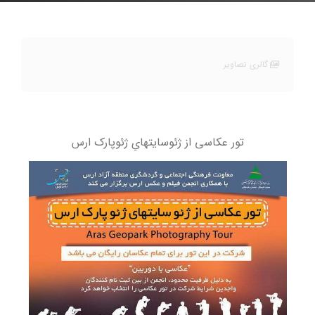
گالری تصاویر
تور عکاسی از ژئوسایتهایِ ژئوپارک ارس