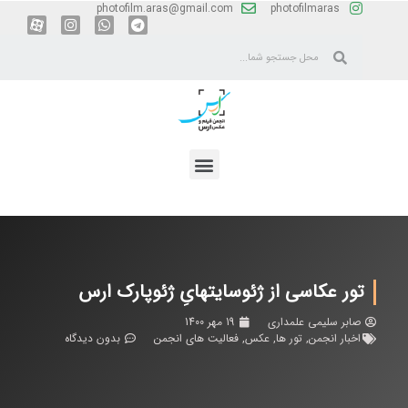
photofilm.aras@gmail.com
photofilmaras
تور عکاسی از ژئوسایتهایِ ژئوپارک ارس
صابر سلیمی علمداری
19 مهر 1400
اخبار انجمن
,
تور ها
,
عکس
,
فعالیت های انجمن
بدون دیدگاه