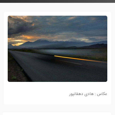
عکاس : هادی دهقانپور