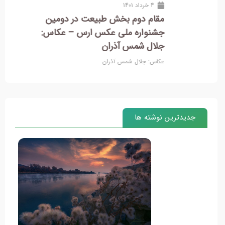
4 خرداد 1401
مقام دوم بخش طبیعت در دومین
جشنواره ملی عکس ارس – عکاس:
جلال شمس آذران
عکاس: جلال شمس آذران
جدیدترین نوشته ها