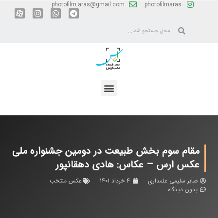
photofilm.aras@gmail.com
photofilmaras
مقام سوم بخش طبیعت در دومین جشنواره ملی
عکس ارس – عکاس: هادی دهقانپور
صابر سلیمی علمداری
4 خرداد 1401
عکس منتخب
بدون دیدگاه