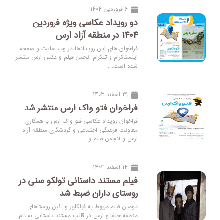
6 فروردین 1404
دو رویداد عکاسی ویژه فروردین
۱۴۰۴ در منطقه آزاد ارس
فراخوان های این رویدادها در وب سایت و صفحه
اینستاگرام و تلگرام انجمن فیلم و عکس ارس منتشر
شده است....
29 اسفند 1403
فراخوان فتو واک ارس منتشر شد
فراخوان رویداد عکاسی فتو واک ارس با همکاری
معاونت فرهنگی اجتماعی و گردشگری منطقه آزاد
ارس و انجمن فیلم و...
14 اسفند 1403
فیلم مستند داستانی تولکو سنی در
روستای داران ضبط شد
دومین فیلم مربوط به فولکلور و آئین روستاهای
منطقه جلفا و ارس در قالب مستند داستانی به نام