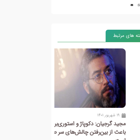
ه های مرتبط
15 شهریور 1401
گرجیان: دکوپاژ و استوری‌برد دقیق
بیوگرافی ریچارد اودون
 از بین‌رفتن چالش‌های سر صحنه
عکاسی مد و پرتره”