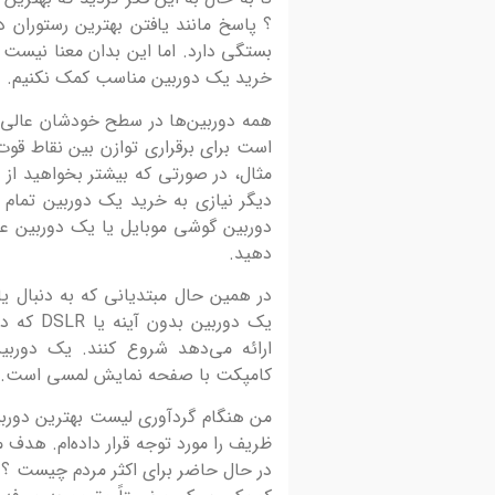
کلمه آنامورفیک ترکیب دو واژه یونانی na
؟ پاسخ مانند یافتن بهترین رستوران د
دوباره و Morphos به معنی شکل‌دهی است. ب
بستگی دارد. اما این بدان معنا نیست
و سی سال...
خرید یک دوربین مناسب کمک نکنیم.
همه دوربین‌ها در سطح خودشان عالی ه
است برای برقراری توازن بین نقاط قو
مثال، در صورتی که بیشتر بخواهید از 
دیگر نیازی به خرید یک دوربین تمام عی
دوربین گوشی موبایل یا یک دوربین عک
دهید.
در همین حال مبتدیانی که به دنبال 
یک دوربی
کامپکت با صفحه نمایش لمسی است.
ظریف را مورد توجه قرار داده‌ام. هدف 