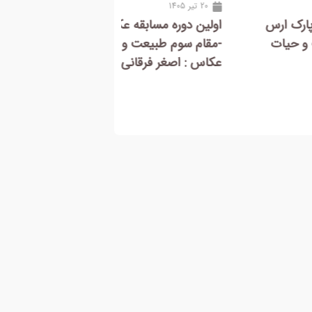
20 تیر 1405
ن دوره مسابقه عکس ژئوپارک ارس
اولین دوره مسابقه ع
م سوم طبیعت و حیات وحش-
-مقام سوم بخش ژئو
 : اصغر فرقانی
امین بهجت