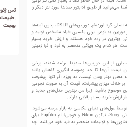
ست. البته در حال حاظر تعداد بسیار کمی لنز بومی
20 تیر 1405
20 تیر 1405
ا می‌توانید از طریق آداپتور صدها مورد لنز دیگر را
اولین دوره مسابقه عکس ژئوپارک ارس
اولی
-شایسته تقدیر بخش طبیعت و حیات
-مقا
من بهترین گزینه‌ها را در میان سه دسته اصلی گرد آورده‌ام: دوربین‌های DSLR، بدون آینه‌ها
وحش-عکاس : امین بهجت
عکاس
سی با
 دوربین به نوعی برای یکسری افراد مشخص تولید و
ز
 بهترین در رده خود هستند و ارزش خرید بسیار
است هر کدام یک ویژگی منحصر به فرد و فرا زمینی
یاری از این دوربین‌ها جدیدا عرضه شدند، برخی
ون قیمت آن‌ها تا حد وسوسه انگیزی کاهش یافته
 معنی بهتر بودن نیست، به ویژه اگر تنها پیشرفت
بر خلاف میزان پیشرفت، قیمت آن به صورت نجومی
 این موضوع باشید، زیرا من بهترین مدل‌های جدید و
ر ارزش خرید بسیار بالایی دارند.
توسط غول‌های دنیای عکاسی به بازار عرضه می‌شود.
سردمدارانی همچون کانن Canon،‌ سونی Sony، نیکون Nikon و فوجی‌فیلم Fujifilm برای
ناوری‌ها و تولیدات منحصر به فرد خود می‌کنند. چه