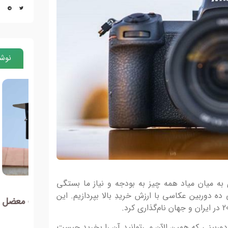
نوشت
به میان میاد همه چیز به بودجه و نیاز ما بستگی
8 مهر 1401
19 شهریور 1401
ده دوربین عکاسی با ارزش خریدِ بالا بپردازیم. این
رد
سکانس-پلان و دوربین روی دست معضل
مجید 
ال)
فیلم کوتاه شده است
باعث
 دوربینی که همین الآن می‌توانید آن را بخرید چیست