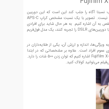
نسبتا آگاه را جلب کند این است که این دوربین
عکاسی هیبرید، فول‌ فریم Full-frame نیست. تصویر با یک نسبت مشخص کراپ APS-C
قص به آن اشاره کنیم. به هر حال شاید برای افرادی
که به تازگی قصد دارند دنیای عکاسی با دوربین‌های DSLR را تجربه کنند، یک مدل فول‌فریم
 ویژگی‌ها، اندازه و ارزش آن، یکی از طلایه‌داران در
بهترین دوربین عکاسی 2021 برای عموم افراد است. علاوه بر مشخصاتی که در ابتدا
ذکر شد می‌توانیم به باتری قدرتمند Fujifilm X-T4 اشاره کنیم که توان زدن 500 شات را دارد.