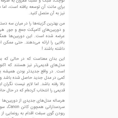
کوچک، سبک و نسبتاً مقرون به صرفه ا
20 تیر 1405
برای مانت آن توسعه یافته است، اما شم
فراخوان برگزاری اولین اینفوتور
نیز به آن متصل کنید.
هنرمندان عکاسی
فراخوان برگزاری اولین تور آشناسازی هنرمندان عکا
و دوربین‌های کامپکت جمع و جور. هر
ظرفیت‌های ژئوپارک جهانی یونسکو ارس و عکاسی ا
عرضه شده است. این دوربین‌ها همگی
ژئوسایت‌ها ژئوپارک جهانی یونسکو...
بالایی را ارائه می‌دهند. حتی ممکن 
داشته باشند !
این بدان معناست که در حالی که بس
مدل‌های قدیمی‌تر نیز هستند که اکن
است. در واقع جدیدتر بودن همیشه به
کمی در مدل جدید حاصل شده باشد و 
بالا رفته باشد. اما لازم نیست نگران
قدیمی را انتخاب کرده‌ام که در حال حاظ
هرساله مدل‌های جدیدی از دوربین‌ها 
ربودن گوی سبقت اقدام به رونمایی از ف