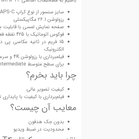
باشیم به مشخصات اساسی Fujifilm X-T4:
سایز سنسور از نوع کراپ APS-C
رزولوشن 26.1 مگاپیکسلی
صفحه نمایش لمسی با قابلیت چرخش 
فوکوس اتوماتیک با 425 نقطه فعال
الکترونیک
فیلمبرداری با رزولوشن 4K و سرعت 60 فریم در ثانیه
برای سطح متوسط Intermediate
چرا باید بخرم؟‌
کیفیت تصویر عالی
فیلم‌برداری با کیفیت با پایداری تصویر age Stabilization (IBIS
معایب آن چیست؟
بدون جک هدفون
محدودیت در ضبط ویدیو