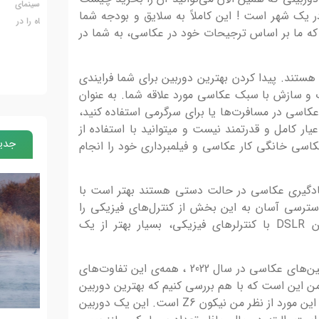
است
Anبه معنی
مسعود سلامی از مدیران فیلم‌برداری صاحب‌نام سینمای
ر یک شهر است ! این کاملاً به سلایق و بودجه شما
یش از صد
ایران، مدیریت فیلم‌برداری بیش از صد فیلم کوتاه را در
مجید گ
 که ما بر اساس ترجیحات خود در عکاسی، به شما در
کنار فیلم‌برداری آثار...
را به...
ستند. پیدا کردن بهترین دوربین برای شما فرایندی
ت و سازش با سبک عکاسی مورد علاقه شما. به عنوان
عکاسی در مسافرت‌ها یا برای سرگرمی استفاده کنید،
ار کامل و قدرتمند نیست و میتوانید با استفاده از
جدید
اسی خانگی کار عکاسی و فیلمبرداری خود را انجام
یادگیری عکاسی در حالت دستی هستند بهتر است با
ن بدون آینه یا DSLR که دسترسی آسان به این بخش از کنترل‌های فیزیکی را
ارائه می‌دهد شروع کنند. یک دوربین DSLR با کنترلرهای فیزیکی، بسیار بهتر از یک
من هنگام گردآوری لیست بهترین دوربین‌های عکاسی در سال 2022 ، همه‌ی این تفاوت‌های
من این است که با هم بررسی کنیم که بهترین دوربین
در حال حاضر برای اکثر مردم چیست ؟ این مورد از نظر من نیکون Z6 است. این یک دوربین